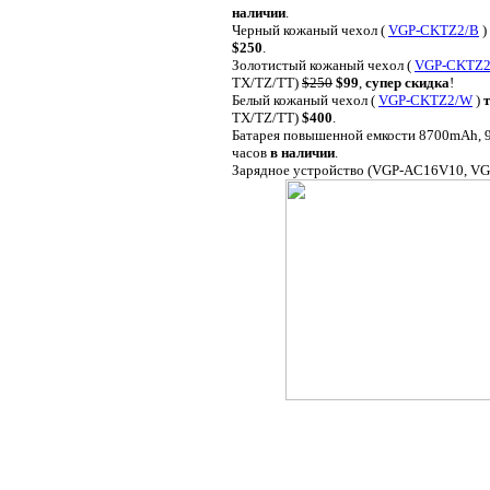
наличии
.
Черный кожаный чехол (
VGP-CKTZ2/B
)
$250
.
Золотистый кожаный чехол (
VGP-CKTZ2
TX/TZ/TT)
$250
$99
,
супер скидка
!
Белый кожаный чехол (
VGP-CKTZ2/W
)
TX/TZ/TT)
$400
.
Батарея повышенной емкости 8700mAh, 9 
часов
в наличии
.
Зарядное устройство (VGP-AC16V10, V