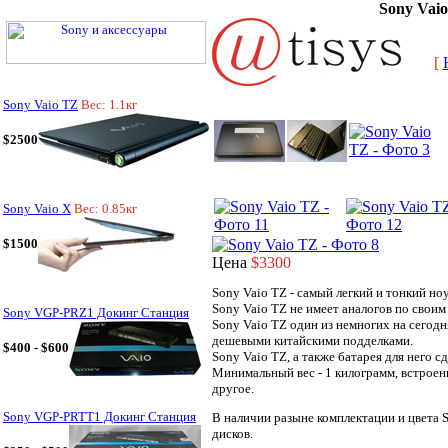
Sony Vai
[
Sony Vaio TZ
Вес: 1.1кг
$2500
Sony Vaio X
Вес: 0.85кг
$1500
Цена
$3300
Sony Vaio TZ - самый легкий и тонкий но
Sony Vaio TZ не имеет аналогов по своим
Sony VGP-PRZ1 Докинг Станция
Sony Vaio TZ один из немногих на сегод
дешевыми китайскими подделками.
$400 - $600
Sony Vaio TZ, а также батарея для него 
Минимальный вес - 1 килограмм, встроен
другое.
Sony VGP-PRTT1 Докинг Станция
В наличии разыне комплектации и цвета S
дисков.