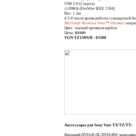
USB 2.0 (2 порта)
i.LINK® (FireWire IEEE 1394)
Вес: 1.2кг
4.5-9 часов время работы стандартной б
Microsoft Windows Vista™ Ultimate
опера
Цвет: черный премиум карбон.
Цена:
$3300
VGN-TZ130N/B
-
$3300
Аксессуары для Sony Vaio TX/TZ/TT:
Внешний DVD±R DL/DVD±RW записыващ