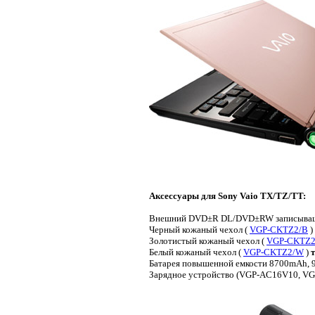
Аксессуары для Sony Vaio TX/TZ/TT:
Внешний DVD±R DL/DVD±RW записыващ
Черный кожаный чехол (
VGP-CKTZ2/B
)
Золотистый кожаный чехол (
VGP-CKTZ2
Белый кожаный чехол (
VGP-CKTZ2/W
)
Батарея повышенной емкости 8700mAh, 9 
Зарядное устройство (VGP-AC16V10, V