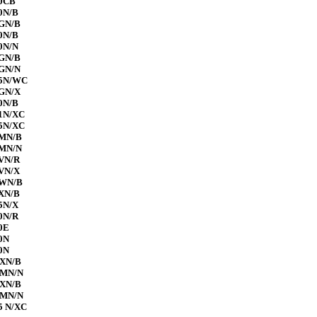
60CB
0N/B
6GN/B
0N/B
0N/N
7GN/B
7GN/N
85N/WC
8GN/X
0N/B
1N/XC
5N/XC
1MN/B
1MN/N
VN/R
VN/X
1WN/B
XN/B
5N/X
0N/R
0E
0N
0N
RXN/B
RMN/N
RXN/B
RMN/N
5 N/XC