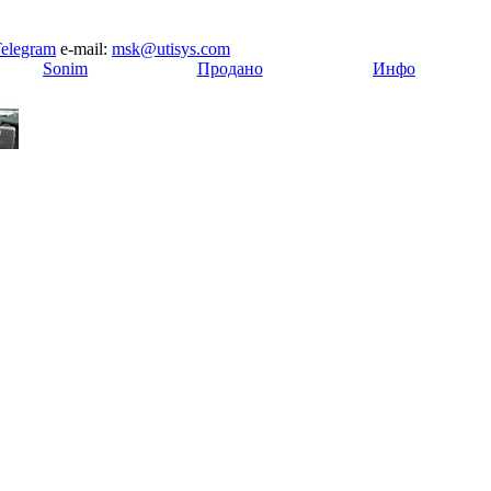
elegram
e-mail:
msk@utisys.com
[
Sonim
]
[
Продано
]
[
Инфо
]