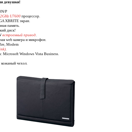
ля девушки!
0N/P
1.2GHz U7600
процессор.
A XBRITE экран.
ная память.
ий диск!
W
встроенный привод
.
ная web камера и микрофон.
Wire, Modem
ink)
.
 Microsoft Windows Vista Business.
 кожаный чехол.