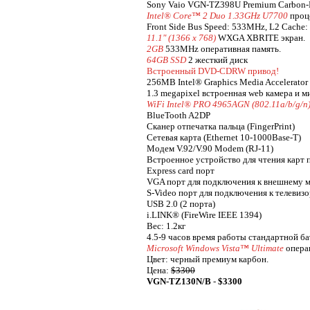
Sony Vaio VGN-TZ398U Premium Carbon-
Intel® Core™ 2 Duo 1.33GHz U7700
проц
Front Side Bus Speed: 533MHz, L2 Cache
11.1" (1366 x 768)
WXGA XBRITE экран.
2GB
533MHz оперативная память.
64GB SSD
2 жесткий диск
Встроенный DVD-CDRW привод!
256MB Intel® Graphics Media Accelerator 
1.3 megapixel встроенная web камера и м
WiFi Intel® PRO 4965AGN (802.11a/b/g/n
BlueTooth A2DP
Сканер отпечатка пальца (FingerPrint)
Сетевая карта (Ethernet 10-1000Base-T)
Модем V.92/V.90 Modem (RJ-11)
Встроенное устройство для чтения карт 
Express card порт
VGA порт для подключения к внешнему 
S-Video порт для подключения к телевиз
USB 2.0 (2 порта)
i.LINK® (FireWire IEEE 1394)
Вес: 1.2кг
4.5-9 часов время работы стандартной б
Microsoft Windows Vista™ Ultimate
опера
Цвет: черный премиум карбон.
Цена:
$3300
VGN-TZ130N/B
-
$3300