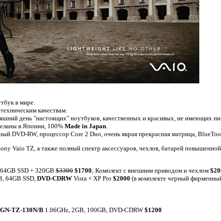
утбук в мире.
 техническим качествам.
няшний день "настоящих" ноутбуков, качественных и красивых, не имеющих н
сделаны в Японии, 100%
Made in Japan
.
ный DVD-RW, процессор Core 2 Duo, очень якрая прекрасная матрица, BlueToot
ony Vaio TZ, а также полный спектр аксессуаров, чехлов, батарей повышенной
 64GB SSD + 320GB
$3300
$1700
; Комплект с внешним приводом и чехлом
$20
B, 64GB SSD,
DVD-CDRW
Vista + XP Pro
$2000
(в комплекте черный фирменны
GN-TZ-130N/B
1.06GHz, 2GB, 100GB, DVD-CDRW
$1200