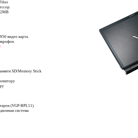
Fiber
ессор.
: 2MB
950 видео карта.
икрофон.
)
памяти SD/Memory Stick
монитору
ору
атареи (VGP-BPL11)
ционная система