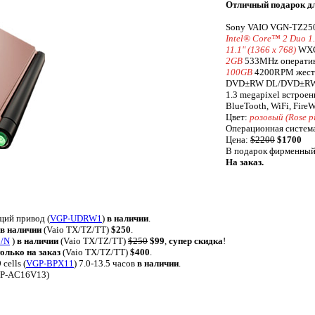
Отличный подарок д
Sony VAIO VGN-TZ25
Intel® Core™ 2 Duo 
11.1" (1366 x 768)
WXG
2GB
533MHz оператив
100GB
4200RPM жестк
DVD±RW DL/DVD±R
1.3 megapixel встроен
BlueTooth, WiFi, Fire
Цвет:
розовый (Rose p
Операционная система:
Цена:
$2200
$1700
В подарок фирменный
На заказ.
ий привод (
VGP-UDRW1
)
в наличии
.
в наличии
(Vaio TX/TZ/TT)
$250
.
/N
)
в наличии
(Vaio TX/TZ/TT)
$250
$99
,
супер скидка
!
только на заказ
(Vaio TX/TZ/TT)
$400
.
cells (
VGP-BPX11
) 7.0-13.5 часов
в наличии
.
GP-AC16V13)