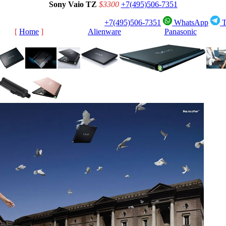
Sony Vaio TZ
$3300
+7(495)506-7351
+7(495)506-7351
WhatsApp
T
[
Home
]
[
Alienware
]
[
Panasonic
]