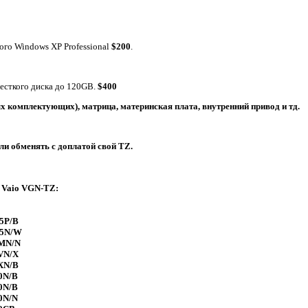
ого Windows XP Professional
$200
.
жесткого диска до 120GB.
$400
х комплектующих), матрица, материнская плата, внутренний привод и тд.
ли обменять с доплатой свой TZ.
 Vaio VGN-TZ:
5P/B
25N/W
1MN/N
VN/X
XN/B
0N/B
0N/B
0N/N