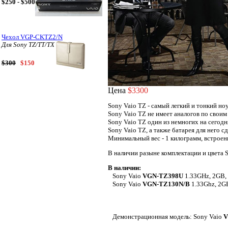
$250 - $500
Чехол VGP-CKTZ2/N
Для Sony TZ/TT/TX
$300
$150
Цена
$3300
Sony Vaio TZ - самый легкий и тонкий но
Sony Vaio TZ не имеет аналогов по своим
Sony Vaio TZ один из немногих на сегод
Sony Vaio TZ, а также батарея для него 
Минимальный вес - 1 килограмм, встроен
В наличии разыне комплектации и цвета S
В наличии:
Sony Vaio
VGN-TZ398U
1.33GHz, 2GB,
Sony Vaio
VGN-TZ130N/B
1.33Ghz, 2G
Демонстрационная модель: Sony Vaio
V