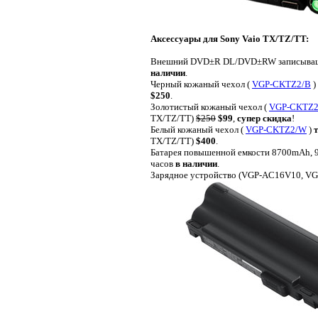
Аксессуары для Sony Vaio TX/TZ/TT:
Внешний DVD±R DL/DVD±RW записыващ
наличии
.
Черный кожаный чехол (
VGP-CKTZ2/B
)
$250
.
Золотистый кожаный чехол (
VGP-CKTZ2
TX/TZ/TT)
$250
$99
,
супер скидка
!
Белый кожаный чехол (
VGP-CKTZ2/W
)
TX/TZ/TT)
$400
.
Батарея повышенной емкости 8700mAh, 9 
часов
в наличии
.
Зарядное устройство (VGP-AC16V10, V