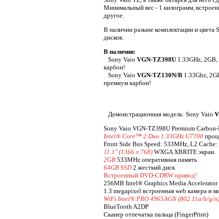
Минимальный вес - 1 килограмм, встроен
другое.
В наличии разыне комплектации и цвета S
дисков.
В наличии:
Sony Vaio
VGN-TZ398U
1.33GHz, 2GB,
карбон!
Sony Vaio
VGN-TZ130N/B
1.33Ghz, 2G
премиум карбон!
Демонстрационная модель: Sony Vaio
V
Sony Vaio VGN-TZ398U Premium Carbon-
Intel® Core™ 2 Duo 1.33GHz U7700
проц
Front Side Bus Speed: 533MHz, L2 Cache
11.1" (1366 x 768)
WXGA XBRITE экран.
2GB
533MHz оперативная память.
64GB SSD
2 жесткий диск
Встроенный DVD-CDRW привод!
256MB Intel® Graphics Media Accelerator 
1.3 megapixel встроенная web камера и м
WiFi Intel® PRO 4965AGN (802.11a/b/g/n
BlueTooth A2DP
Сканер отпечатка пальца (FingerPrint)