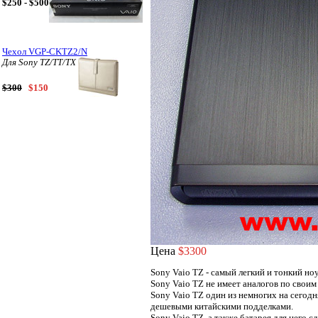
$250 - $500
Чехол VGP-CKTZ2/N
Для Sony TZ/TT/TX
$300
$150
Цена
$3300
Sony Vaio TZ - самый легкий и тонкий но
Sony Vaio TZ не имеет аналогов по своим
Sony Vaio TZ один из немногих на сегод
дешевыми китайскими подделками.
Sony Vaio TZ, а также батарея для него 