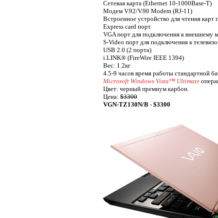
Сетевая карта (Ethernet 10-1000Base-T)
Модем V.92/V.90 Modem (RJ-11)
Встроенное устройство для чтения карт 
Express card порт
VGA порт для подключения к внешнему 
S-Video порт для подключения к телевиз
USB 2.0 (2 порта)
i.LINK® (FireWire IEEE 1394)
Вес: 1.2кг
4.5-9 часов время работы стандартной б
Microsoft Windows Vista™ Ultimate
опера
Цвет: черный премиум карбон.
Цена:
$3300
VGN-TZ130N/B
-
$3300