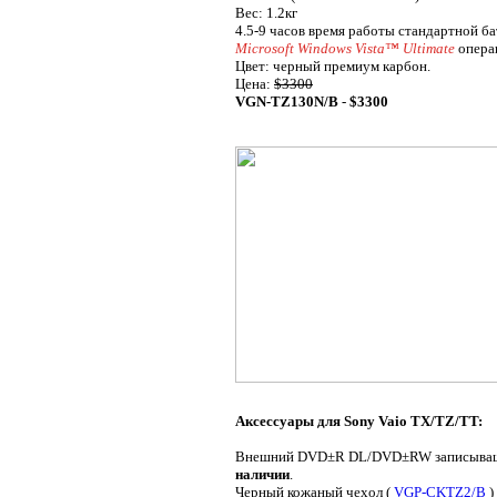
Вес: 1.2кг
4.5-9 часов время работы стандартной б
Microsoft Windows Vista™ Ultimate
опера
Цвет: черный премиум карбон.
Цена:
$3300
VGN-TZ130N/B
-
$3300
Аксессуары для Sony Vaio TX/TZ/TT:
Внешний DVD±R DL/DVD±RW записыващ
наличии
.
Черный кожаный чехол (
VGP-CKTZ2/B
)