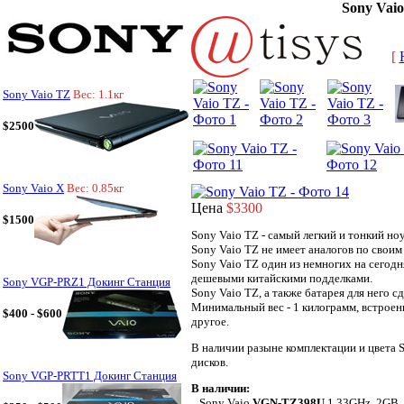
Sony Vai
[
Sony Vaio TZ
Вес: 1.1кг
$2500
Sony Vaio X
Вес: 0.85кг
Цена
$3300
$1500
Sony Vaio TZ - самый легкий и тонкий но
Sony Vaio TZ не имеет аналогов по своим
Sony Vaio TZ один из немногих на сегод
дешевыми китайскими подделками.
Sony VGP-PRZ1 Докинг Станция
Sony Vaio TZ, а также батарея для него 
Минимальный вес - 1 килограмм, встроен
$400 - $600
другое.
В наличии разыне комплектации и цвета S
дисков.
Sony VGP-PRTT1 Докинг Станция
В наличии:
Sony Vaio
VGN-TZ398U
1.33GHz, 2GB,