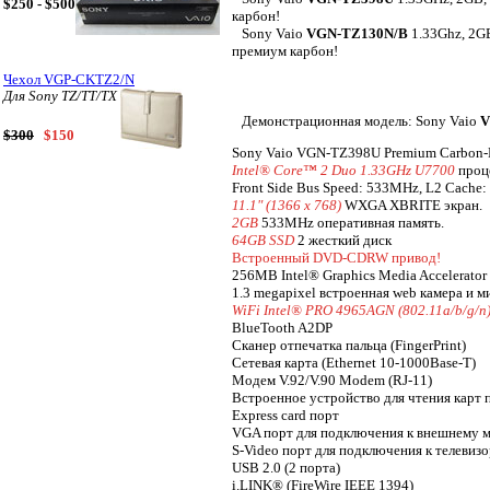
$250 - $500
карбон!
Sony Vaio
VGN-TZ130N/B
1.33Ghz, 2G
премиум карбон!
Чехол VGP-CKTZ2/N
Для Sony TZ/TT/TX
Демонстрационная модель: Sony Vaio
V
$300
$150
Sony Vaio VGN-TZ398U Premium Carbon-
Intel® Core™ 2 Duo 1.33GHz U7700
проц
Front Side Bus Speed: 533MHz, L2 Cache
11.1" (1366 x 768)
WXGA XBRITE экран.
2GB
533MHz оперативная память.
64GB SSD
2 жесткий диск
Встроенный DVD-CDRW привод!
256MB Intel® Graphics Media Accelerator 
1.3 megapixel встроенная web камера и м
WiFi Intel® PRO 4965AGN (802.11a/b/g/n
BlueTooth A2DP
Сканер отпечатка пальца (FingerPrint)
Сетевая карта (Ethernet 10-1000Base-T)
Модем V.92/V.90 Modem (RJ-11)
Встроенное устройство для чтения карт 
Express card порт
VGA порт для подключения к внешнему 
S-Video порт для подключения к телевиз
USB 2.0 (2 порта)
i.LINK® (FireWire IEEE 1394)