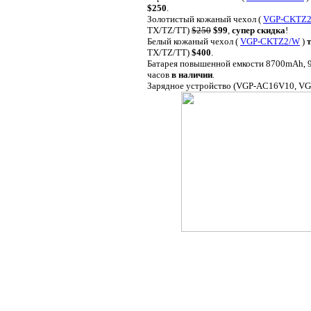
$250
.
Золотистый кожаный чехол (
VGP-CKTZ2
TX/TZ/TT)
$250
$99
,
супер скидка
!
Белый кожаный чехол (
VGP-CKTZ2/W
)
TX/TZ/TT)
$400
.
Батарея повышенной емкости 8700mAh, 9 
часов
в наличии
.
Зарядное устройство (VGP-AC16V10, V