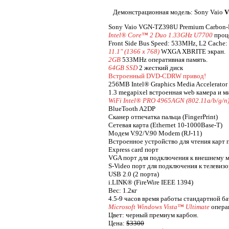
Демонстрационная модель: Sony Vaio
V
Sony Vaio VGN-TZ398U Premium Carbon-
Intel® Core™ 2 Duo 1.33GHz U7700
проц
Front Side Bus Speed: 533MHz, L2 Cache
11.1" (1366 x 768)
WXGA XBRITE экран.
2GB
533MHz оперативная память.
64GB SSD
2 жесткий диск
Встроенный DVD-CDRW привод!
256MB Intel® Graphics Media Accelerator 
1.3 megapixel встроенная web камера и м
WiFi Intel® PRO 4965AGN (802.11a/b/g/n
BlueTooth A2DP
Сканер отпечатка пальца (FingerPrint)
Сетевая карта (Ethernet 10-1000Base-T)
Модем V.92/V.90 Modem (RJ-11)
Встроенное устройство для чтения карт 
Express card порт
VGA порт для подключения к внешнему 
S-Video порт для подключения к телевиз
USB 2.0 (2 порта)
i.LINK® (FireWire IEEE 1394)
Вес: 1.2кг
4.5-9 часов время работы стандартной б
Microsoft Windows Vista™ Ultimate
опера
Цвет: черный премиум карбон.
Цена:
$3300