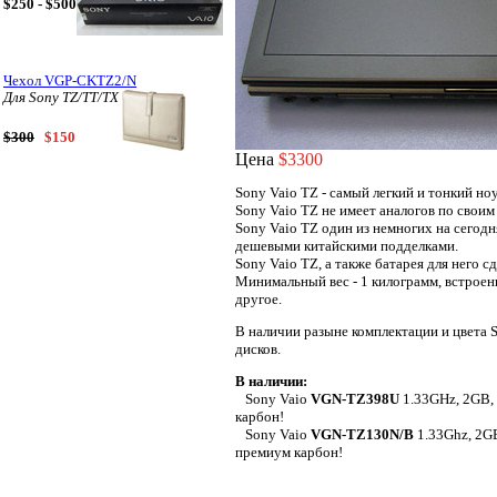
$250 - $500
Чехол VGP-CKTZ2/N
Для Sony TZ/TT/TX
$300
$150
Цена
$3300
Sony Vaio TZ - самый легкий и тонкий но
Sony Vaio TZ не имеет аналогов по своим
Sony Vaio TZ один из немногих на сегод
дешевыми китайскими подделками.
Sony Vaio TZ, а также батарея для него 
Минимальный вес - 1 килограмм, встроен
другое.
В наличии разыне комплектации и цвета S
дисков.
В наличии:
Sony Vaio
VGN-TZ398U
1.33GHz, 2GB,
карбон!
Sony Vaio
VGN-TZ130N/B
1.33Ghz, 2G
премиум карбон!