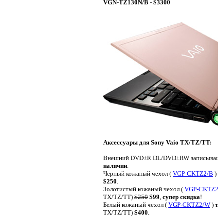
VGN-TZ130N/B
-
$3300
Аксессуары для Sony Vaio TX/TZ/TT:
Внешний DVD±R DL/DVD±RW записыващ
наличии
.
Черный кожаный чехол (
VGP-CKTZ2/B
)
$250
.
Золотистый кожаный чехол (
VGP-CKTZ2
TX/TZ/TT)
$250
$99
,
супер скидка
!
Белый кожаный чехол (
VGP-CKTZ2/W
)
TX/TZ/TT)
$400
.