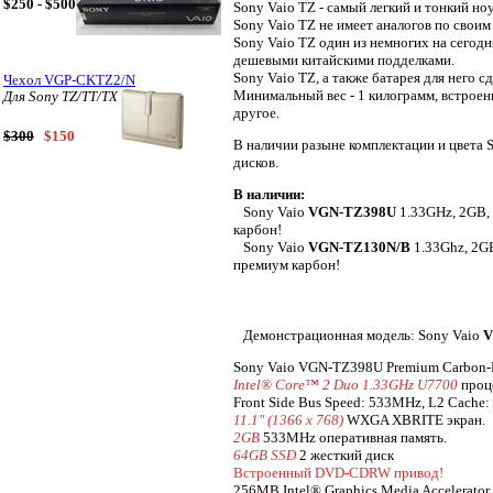
$250 - $500
Sony Vaio TZ - самый легкий и тонкий но
Sony Vaio TZ не имеет аналогов по своим
Sony Vaio TZ один из немногих на сегод
дешевыми китайскими подделками.
Sony Vaio TZ, а также батарея для него 
Чехол VGP-CKTZ2/N
Минимальный вес - 1 килограмм, встроен
Для Sony TZ/TT/TX
другое.
$300
$150
В наличии разыне комплектации и цвета S
дисков.
В наличии:
Sony Vaio
VGN-TZ398U
1.33GHz, 2GB,
карбон!
Sony Vaio
VGN-TZ130N/B
1.33Ghz, 2G
премиум карбон!
Демонстрационная модель: Sony Vaio
V
Sony Vaio VGN-TZ398U Premium Carbon-
Intel® Core™ 2 Duo 1.33GHz U7700
проц
Front Side Bus Speed: 533MHz, L2 Cache
11.1" (1366 x 768)
WXGA XBRITE экран.
2GB
533MHz оперативная память.
64GB SSD
2 жесткий диск
Встроенный DVD-CDRW привод!
256MB Intel® Graphics Media Accelerator 