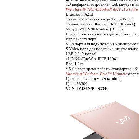
1.3 megapixel встроенная web камера и м
WiFi Intel® PRO 4965AGN (802.11a/b/g/n
BlueTooth A2DP
Сканер отпечатка пальца (FingerPrint)
Сетевая карта (Ethernet 10-1000Base-T)
Модем V.92/V.90 Modem (RJ-11)
Встроенное устройство для чтения карт 
Express card порт
VGA порт для подключения к внешнему 
S-Video порт для подключения к телевиз
USB 2.0 (2 порта)
i.LINK® (FireWire IEEE 1394)
Вес: 1.2кг
4.5-9 часов время работы стандартной б
Microsoft Windows Vista™ Ultimate
опера
Цвет: черный премиум карбон.
Цена:
$3300
VGN-TZ130N/B
-
$3300