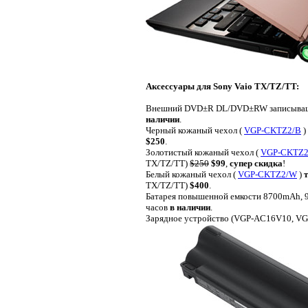
Аксессуары для Sony Vaio TX/TZ/TT:
Внешний DVD±R DL/DVD±RW записыващ
наличии
.
Черный кожаный чехол (
VGP-CKTZ2/B
)
$250
.
Золотистый кожаный чехол (
VGP-CKTZ2
TX/TZ/TT)
$250
$99
,
супер скидка
!
Белый кожаный чехол (
VGP-CKTZ2/W
)
TX/TZ/TT)
$400
.
Батарея повышенной емкости 8700mAh, 9 
часов
в наличии
.
Зарядное устройство (VGP-AC16V10, V