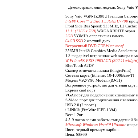
Демонстрационная модель: Sony Vaio
V
Sony Vaio VGN-TZ398U Premium Carbon-
Intel® Core™ 2 Duo 1.33GHz U7700
проц
Front Side Bus Speed: 533MHz, L2 Cache
11.1" (1366 x 768)
WXGA XBRITE экран.
2GB
533MHz оперативная память.
64GB SSD
2 жесткий диск
Встроенный DVD-CDRW привод!
256MB Intel® Graphics Media Accelerator 
1.3 megapixel встроенная web камера и м
WiFi Intel® PRO 4965AGN (802.11a/b/g/n
BlueTooth A2DP
Сканер отпечатка пальца (FingerPrint)
Сетевая карта (Ethernet 10-1000Base-T)
Модем V.92/V.90 Modem (RJ-11)
Встроенное устройство для чтения карт 
Express card порт
VGA порт для подключения к внешнему 
S-Video порт для подключения к телевиз
USB 2.0 (2 порта)
i.LINK® (FireWire IEEE 1394)
Вес: 1.2кг
4.5-9 часов время работы стандартной б
Microsoft Windows Vista™ Ultimate
опера
Цвет: черный премиум карбон.
Цена:
$3300