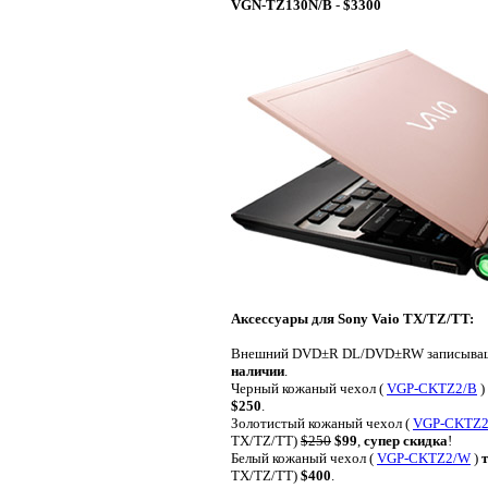
VGN-TZ130N/B
-
$3300
Аксессуары для Sony Vaio TX/TZ/TT:
Внешний DVD±R DL/DVD±RW записыващ
наличии
.
Черный кожаный чехол (
VGP-CKTZ2/B
)
$250
.
Золотистый кожаный чехол (
VGP-CKTZ2
TX/TZ/TT)
$250
$99
,
супер скидка
!
Белый кожаный чехол (
VGP-CKTZ2/W
)
TX/TZ/TT)
$400
.