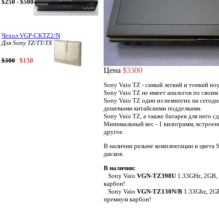
$250 - $500
Чехол VGP-CKTZ2/N
Для Sony TZ/TT/TX
$300
$150
Цена
$3300
Sony Vaio TZ - самый легкий и тонкий но
Sony Vaio TZ не имеет аналогов по своим
Sony Vaio TZ один из немногих на сегод
дешевыми китайскими подделками.
Sony Vaio TZ, а также батарея для него 
Минимальный вес - 1 килограмм, встроен
другое.
В наличии разыне комплектации и цвета S
дисков.
В наличии:
Sony Vaio
VGN-TZ398U
1.33GHz, 2GB,
карбон!
Sony Vaio
VGN-TZ130N/B
1.33Ghz, 2G
премиум карбон!