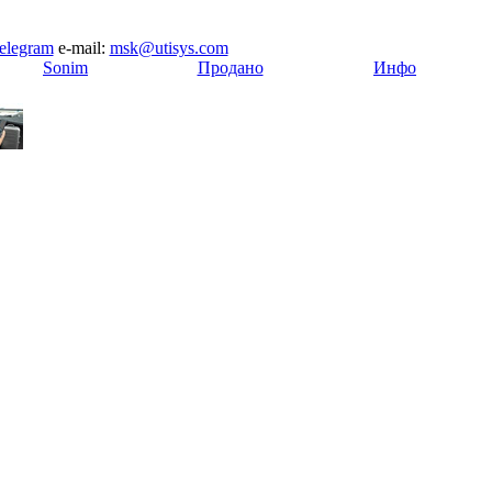
elegram
e-mail:
msk@utisys.com
[
Sonim
]
[
Продано
]
[
Инфо
]