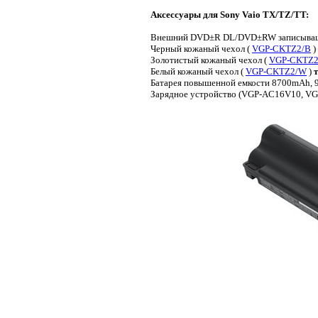
Аксессуары для Sony Vaio TX/TZ/TT:
Внешний DVD±R DL/DVD±RW записыващ
Черный кожаный чехол (
VGP-CKTZ2/B
)
Золотистый кожаный чехол (
VGP-CKTZ2
Белый кожаный чехол (
VGP-CKTZ2/W
)
Батарея повышенной емкости 8700mAh, 9 
Зарядное устройство (VGP-AC16V10, V