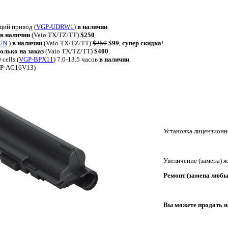
ий привод (
VGP-UDRW1
)
в наличии
.
в наличии
(Vaio TX/TZ/TT)
$250
.
/N
)
в наличии
(Vaio TX/TZ/TT)
$250
$99
,
супер скидка
!
только на заказ
(Vaio TX/TZ/TT)
$400
.
cells (
VGP-BPX11
) 7.0-13.5 часов
в наличии
.
GP-AC16V13)
Установка лицензионн
Увеличение (замена) 
Ремонт (замена любы
Вы можете продать и