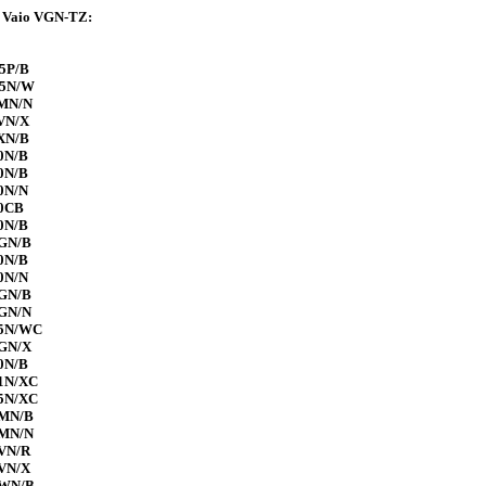
 Vaio VGN-TZ:
5P/B
25N/W
1MN/N
VN/X
XN/B
0N/B
0N/B
0N/N
60CB
0N/B
6GN/B
0N/B
0N/N
7GN/B
7GN/N
85N/WC
8GN/X
0N/B
1N/XC
5N/XC
1MN/B
1MN/N
VN/R
VN/X
1WN/B