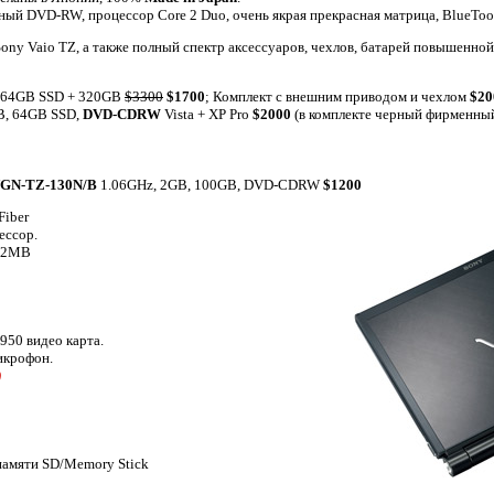
ный DVD-RW, процессор Core 2 Duo, очень якрая прекрасная матрица, BlueToot
ony Vaio TZ, а также полный спектр аксессуаров, чехлов, батарей повышенной
 64GB SSD + 320GB
$3300
$1700
; Комплект с внешним приводом и чехлом
$20
B, 64GB SSD,
DVD-CDRW
Vista + XP Pro
$2000
(в комплекте черный фирменны
GN-TZ-130N/B
1.06GHz, 2GB, 100GB, DVD-CDRW
$1200
Fiber
ессор.
: 2MB
950 видео карта.
икрофон.
)
памяти SD/Memory Stick