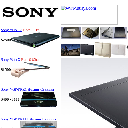
Sony Vaio TZ
Вес: 1.1кг
$2500
Sony Vaio X
Вес: 0.85кг
$1500
Sony VGP-PRZ1 Докинг Станция
$400 - $600
Sony VGP-PRTT1 Докинг Станция