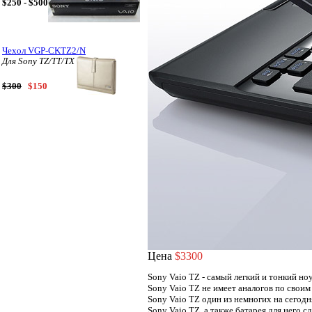
$250 - $500
Чехол VGP-CKTZ2/N
Для Sony TZ/TT/TX
$300
$150
Цена
$3300
Sony Vaio TZ - самый легкий и тонкий но
Sony Vaio TZ не имеет аналогов по своим
Sony Vaio TZ один из немногих на сегод
Sony Vaio TZ, а также батарея для него 