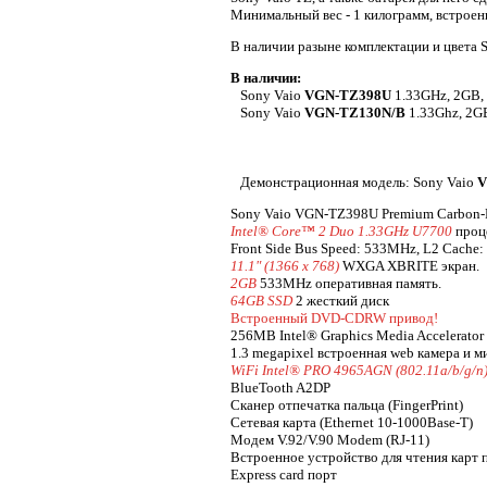
Минимальный вес - 1 килограмм, встроен
В наличии разыне комплектации и цвета S
В наличии:
Sony Vaio
VGN-TZ398U
1.33GHz, 2GB,
Sony Vaio
VGN-TZ130N/B
1.33Ghz, 2G
Демонстрационная модель: Sony Vaio
V
Sony Vaio VGN-TZ398U Premium Carbon-
Intel® Core™ 2 Duo 1.33GHz U7700
проц
Front Side Bus Speed: 533MHz, L2 Cache
11.1" (1366 x 768)
WXGA XBRITE экран.
2GB
533MHz оперативная память.
64GB SSD
2 жесткий диск
Встроенный DVD-CDRW привод!
256MB Intel® Graphics Media Accelerator 
1.3 megapixel встроенная web камера и м
WiFi Intel® PRO 4965AGN (802.11a/b/g/n
BlueTooth A2DP
Сканер отпечатка пальца (FingerPrint)
Сетевая карта (Ethernet 10-1000Base-T)
Модем V.92/V.90 Modem (RJ-11)
Встроенное устройство для чтения карт 
Express card порт