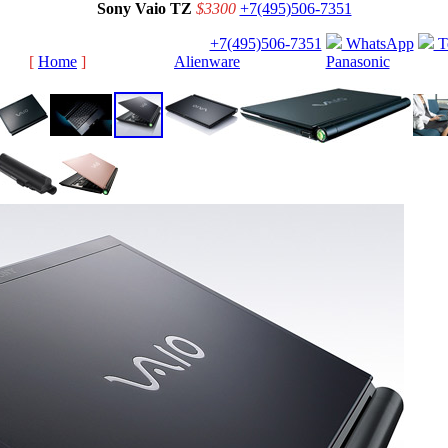
Sony Vaio TZ
$3300
+7(495)506-7351
+7(495)506-7351
WhatsApp
T
[
Home
]
[
Alienware
]
[
Panasonic
]