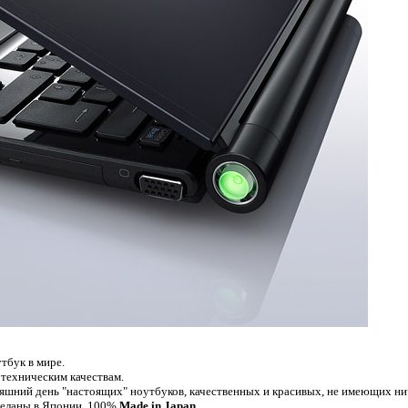
утбук в мире.
 техническим качествам.
няшний день "настоящих" ноутбуков, качественных и красивых, не имеющих н
сделаны в Японии, 100%
Made in Japan
.