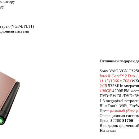
монитору
ору
атареи (VGP-BPL11)
ционная система
Отличный подарок д
Sony VAIO VGN-TZ25
Intel® Core™ 2 Duo 
11.1" (1366 x 768)
WXG
2GB
533MHz оператив
100GB
4200RPM жестк
DVD±RW DL/DVD±R
1.3 megapixel встроен
BlueTooth, WiFi, Fire
Цвет:
розовый (Rose p
Операционная система:
Цена:
$2200
$1700
В подарок фирменный
На заказ.