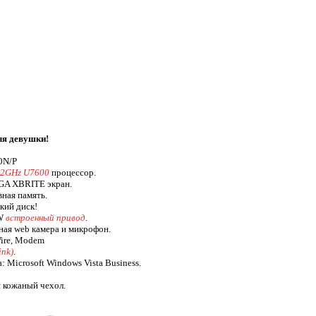
ля девушки!
0N/P
1.2GHz U7600
процессор.
A XBRITE экран.
ная память.
ий диск!
W
встроенный привод
.
ная web камера и микрофон.
Wire, Modem
ink)
.
 Microsoft Windows Vista Business.
 кожаный чехол.